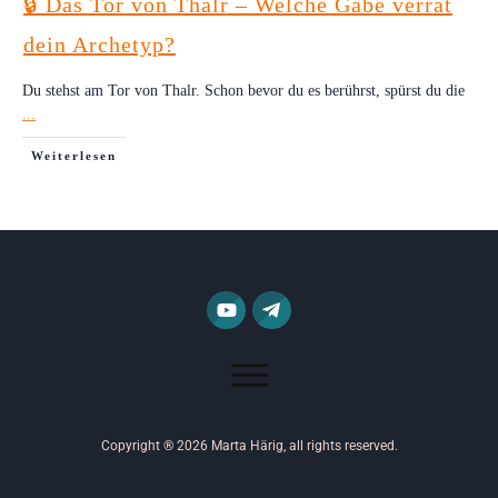
🔒 Das Tor von Thalr – Welche Gabe verrät
dein Archetyp?
Du stehst am Tor von Thalr. Schon bevor du es berührst, spürst du die
...
Weiterlesen
Copyright ®
2026
Marta Härig
, all rights reserved.